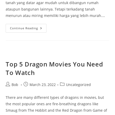
tanah yang datar agar mudah untuk dibangun rumah
ataupun bangunan lainnya. Tetapi terkadang tanah
menurun atau miring memiliki harga yang lebih murah.…
Inspirasi
Continue Reading
Dan
Ide
Desain
Rumah
Di
Tanah
Menurun
Top 5 Dragon Movies You Need
To Watch
Post
Post
Post
Bob
March 23, 2022
Uncategorized
author:
published:
category:
There are many different types of dragons in movies, but
the most popular ones are fire-breathing dragons like
Smaug from The Hobbit and the Red Dragon from Game of