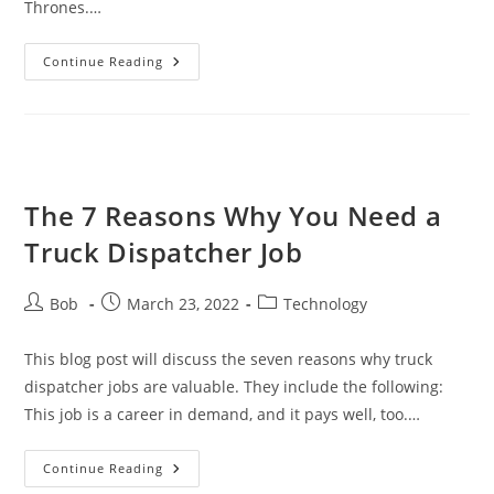
Thrones.…
Top
Continue Reading
5
Dragon
Movies
You
Need
To
Watch
The 7 Reasons Why You Need a
Truck Dispatcher Job
Post
Post
Post
Bob
March 23, 2022
Technology
author:
published:
category:
This blog post will discuss the seven reasons why truck
dispatcher jobs are valuable. They include the following:
This job is a career in demand, and it pays well, too.…
The
Continue Reading
7