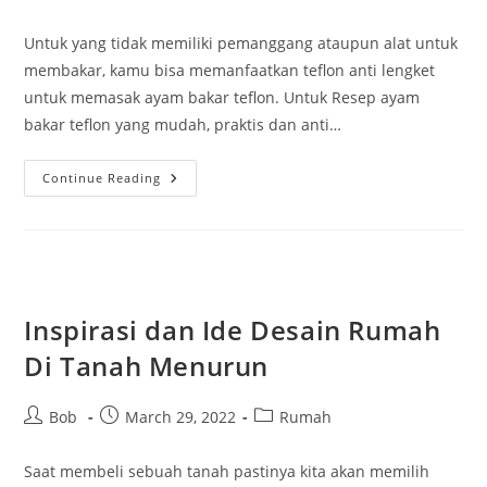
author:
published:
category:
Untuk yang tidak memiliki pemanggang ataupun alat untuk
membakar, kamu bisa memanfaatkan teflon anti lengket
untuk memasak ayam bakar teflon. Untuk Resep ayam
bakar teflon yang mudah, praktis dan anti…
Resep
Continue Reading
Ayam
Bakar
Teflon
Praktis
Anti
Gagal
Inspirasi dan Ide Desain Rumah
Di Tanah Menurun
Post
Post
Post
Bob
March 29, 2022
Rumah
author:
published:
category:
Saat membeli sebuah tanah pastinya kita akan memilih