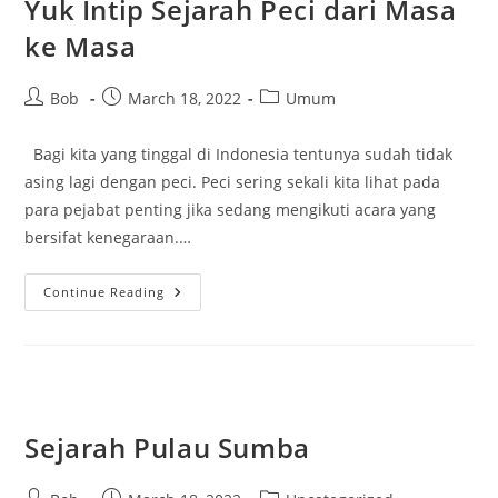
Yuk Intip Sejarah Peci dari Masa
ke Masa
Post
Post
Post
Bob
March 18, 2022
Umum
author:
published:
category:
Bagi kita yang tinggal di Indonesia tentunya sudah tidak
asing lagi dengan peci. Peci sering sekali kita lihat pada
para pejabat penting jika sedang mengikuti acara yang
bersifat kenegaraan.…
Yuk
Continue Reading
Intip
Sejarah
Peci
Dari
Masa
Ke
Masa
Sejarah Pulau Sumba