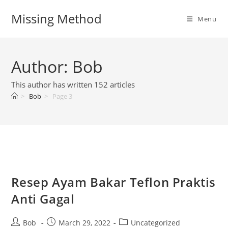
Skip
Missing Method
to
Menu
content
Author:
Bob
This author has written 152 articles
>
Bob
>
Page 3
Resep Ayam Bakar Teflon Praktis
Anti Gagal
Post
Post
Post
Bob
March 29, 2022
Uncategorized