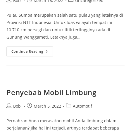
Post
Post
Post
Bob
March 18, 2022
Uncategorized
author:
published:
category:
Pulau Sumba merupakan salah satu pulau yang letaknya di
Provinsi NTT Indonesia. Untuk luas wilayah tempat ini
10.710 km persegi dan untuk titik tertingginya ada di
Gunung Wanggameti. Letaknya juga…
Sejarah
Continue Reading
Pulau
Sumba
Penyebab Mobil Limbung
Post
Post
Post
Bob
March 5, 2022
Automotif
author:
published:
category:
Pernahkan Anda merasakan mobil Anda limbung dalam
perjalanan? Jika hal ini terjadi, artinya terdapat beberapa