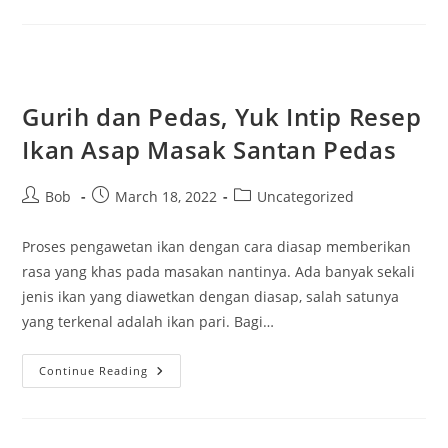
Reasons
Why
You
Need
A
Truck
Dispatcher
Job
Gurih dan Pedas, Yuk Intip Resep
Ikan Asap Masak Santan Pedas
Post
Post
Post
Bob
March 18, 2022
Uncategorized
author:
published:
category:
Proses pengawetan ikan dengan cara diasap memberikan
rasa yang khas pada masakan nantinya. Ada banyak sekali
jenis ikan yang diawetkan dengan diasap, salah satunya
yang terkenal adalah ikan pari. Bagi…
Gurih
Continue Reading
Dan
Pedas,
Yuk
Intip
Resep