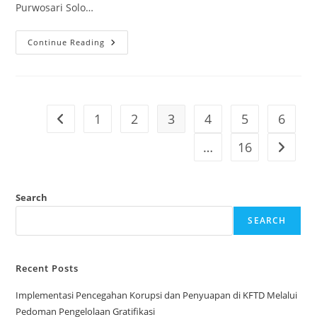
Purwosari Solo…
Pendakian
Continue Reading
Gunung
Merapi
Melalui
Basecamp
Selo
1
2
3
4
5
6
Go to the previous page
…
16
Go to t
Search
SEARCH
Recent Posts
Implementasi Pencegahan Korupsi dan Penyuapan di KFTD Melalui
Pedoman Pengelolaan Gratifikasi