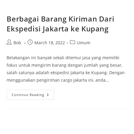
Ikan
Asap
Masak
Santan
Berbagai Barang Kiriman Dari
Pedas
Ekspedisi Jakarta ke Kupang
Post
Post
Post
Bob
March 18, 2022
Umum
author:
published:
category:
Belakangan ini banyak sekali ditemui jasa yang memiliki
fokus untuk mengirim barang dengan jumlah yang besar,
salah satunya adalah ekspedisi Jakarta ke Kupang. Dengan
menggunakan pengiriman cargo Jakarta ini, anda…
Berbagai
Continue Reading
Barang
Kiriman
Dari
Ekspedisi
Jakarta
Ke
Kupang