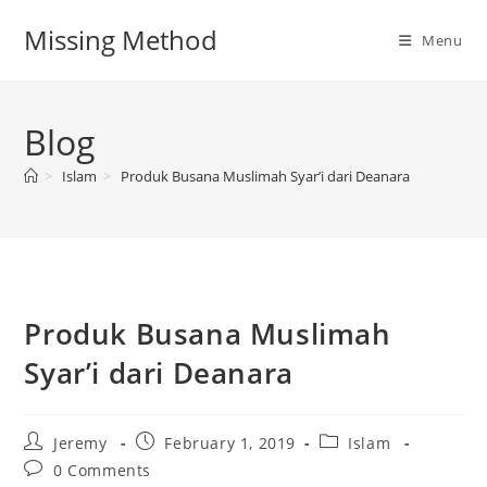
Skip
Missing Method
to
Menu
content
Blog
>
Islam
>
Produk Busana Muslimah Syar’i dari Deanara
Produk Busana Muslimah
Syar’i dari Deanara
Post
Post
Post
Jeremy
February 1, 2019
Islam
author:
published:
category:
Post
0 Comments