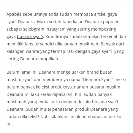
comments:
Apabila sebelumnya anda sudah membaca artikel gaya
syar’i Deanara. Maka sudah tahu kalau Deanara populer
sebagai selebgram Instagram yang sering memposting
gaya
busana syar’i
. Kini dirinya sudah semakin terkenal dan
memiliki fans tersendiri dikalangan muslimah. Banyak dari
kalangan wanita yang terinspirasi dengan gaya syar’i yang
sering Deanara tampilkan.
Belum lama ini, Deanara mengeluarkan brand busan
muslim syar’i dan memberinya nama “Deanara Syar’I” meski
belum banyak koleksi produknya, namun busana muslim
Deanara ini laku keras dipasaran. Kini sudah banyak
muslimah yang mulai suka dengan desain busana syar’i
Deanara. Sudah mulai penasaran produk Deanara yang
sudah dikoleksi? Nah, silahkan simak pembahasan berikut
ini.