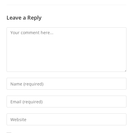
Leave a Reply
Comment
Enter
your
name
Enter
or
your
username
email
Enter
to
address
your
comment
to
website