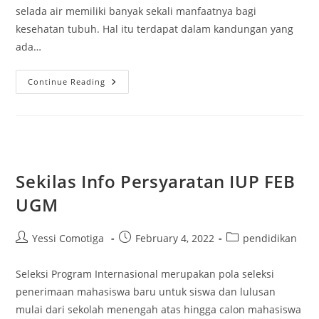
selada air memiliki banyak sekali manfaatnya bagi
kesehatan tubuh. Hal itu terdapat dalam kandungan yang
ada…
Manfaat
Continue Reading
Sayur
Selada
Air
Bagi
Kesehatan
Sekilas Info Persyaratan IUP FEB
UGM
Post
Post
Post
Yessi Comotiga
February 4, 2022
pendidikan
author:
published:
category:
Seleksi Program Internasional merupakan pola seleksi
penerimaan mahasiswa baru untuk siswa dan lulusan
mulai dari sekolah menengah atas hingga calon mahasiswa