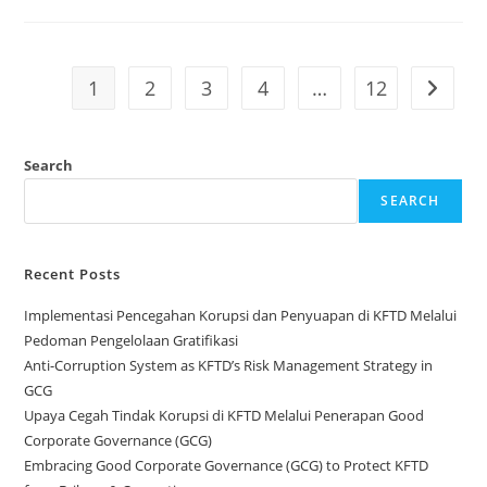
Menghilangkan
Sakit
Kepala
Karena
Pilek
1
2
3
4
…
12
Go to t
Search
SEARCH
Recent Posts
Implementasi Pencegahan Korupsi dan Penyuapan di KFTD Melalui
Pedoman Pengelolaan Gratifikasi
Anti-Corruption System as KFTD’s Risk Management Strategy in
GCG
Upaya Cegah Tindak Korupsi di KFTD Melalui Penerapan Good
Corporate Governance (GCG)
Embracing Good Corporate Governance (GCG) to Protect KFTD