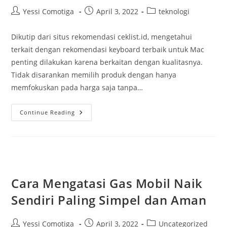
Post
Post
Post
Yessi Comotiga
April 3, 2022
teknologi
author:
published:
category:
Dikutip dari situs rekomendasi ceklist.id, mengetahui
terkait dengan rekomendasi keyboard terbaik untuk Mac
penting dilakukan karena berkaitan dengan kualitasnya.
Tidak disarankan memilih produk dengan hanya
memfokuskan pada harga saja tanpa…
Rekomendasi
Continue Reading
Keyboard
Terbaik
Untuk
Mac
Dengan
Harga
Ekonomis
Cara Mengatasi Gas Mobil Naik
Sendiri Paling Simpel dan Aman
Post
Post
Post
Yessi Comotiga
April 3, 2022
Uncategorized