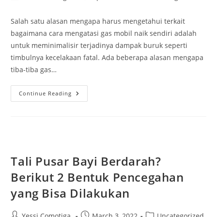
author:
published:
category:
Salah satu alasan mengapa harus mengetahui terkait
bagaimana cara mengatasi gas mobil naik sendiri adalah
untuk meminimalisir terjadinya dampak buruk seperti
timbulnya kecelakaan fatal. Ada beberapa alasan mengapa
tiba-tiba gas…
Cara
Continue Reading
Mengatasi
Gas
Mobil
Naik
Sendiri
Paling
Simpel
Dan
Aman
Tali Pusar Bayi Berdarah?
Berikut 2 Bentuk Pencegahan
yang Bisa Dilakukan
Post
Post
Post
Yessi Comotiga
March 3, 2022
Uncategorized