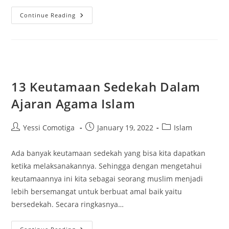
Mengintip
Continue Reading
Arti
Warna
Biru
Dari
Kacamata
Psikologi
13 Keutamaan Sedekah Dalam
Ajaran Agama Islam
Post
Post
Post
Yessi Comotiga
January 19, 2022
Islam
author:
published:
category:
Ada banyak keutamaan sedekah yang bisa kita dapatkan
ketika melaksanakannya. Sehingga dengan mengetahui
keutamaannya ini kita sebagai seorang muslim menjadi
lebih bersemangat untuk berbuat amal baik yaitu
bersedekah. Secara ringkasnya…