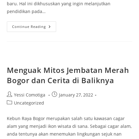
baru. Hal ini dikhususkan yang ingin melanjutkan
pendidikan pada…
Sekilas
Continue Reading
Info
Persyaratan
IUP
FEB
UGM
Menguak Mitos Jembatan Merah
Bogor dan Cerita di Baliknya
Post
Post
Yessi Comotiga
January 27, 2022
author:
published:
Post
Uncategorized
category:
Kebun Raya Bogor merupakan salah satu kawasan cagar
alam yang menjadi ikon wisata di sana. Sebagai cagar alam,
anda tentunya akan menemukan lingkungan sejuk nan