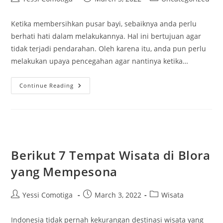
author:
published:
category:
Ketika membersihkan pusar bayi, sebaiknya anda perlu
berhati hati dalam melakukannya. Hal ini bertujuan agar
tidak terjadi pendarahan. Oleh karena itu, anda pun perlu
melakukan upaya pencegahan agar nantinya ketika…
Tali
Continue Reading
Pusar
Bayi
Berdarah?
Berikut
2
Bentuk
Pencegahan
Yang
Bisa
Berikut 7 Tempat Wisata di Blora
Dilakukan
yang Mempesona
Post
Post
Post
Yessi Comotiga
March 3, 2022
Wisata
author:
published:
category:
Indonesia tidak pernah kekurangan destinasi wisata yang