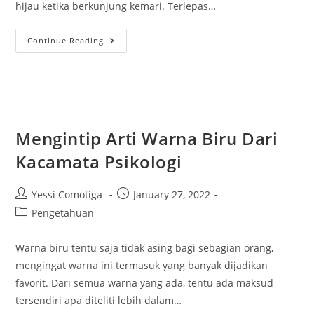
hijau ketika berkunjung kemari. Terlepas…
Menguak
Continue Reading
Mitos
Jembatan
Merah
Bogor
Dan
Cerita
Di
Baliknya
Mengintip Arti Warna Biru Dari
Kacamata Psikologi
Post
Post
Yessi Comotiga
January 27, 2022
author:
published:
Post
Pengetahuan
category:
Warna biru tentu saja tidak asing bagi sebagian orang,
mengingat warna ini termasuk yang banyak dijadikan
favorit. Dari semua warna yang ada, tentu ada maksud
tersendiri apa diteliti lebih dalam…