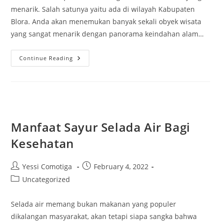
menarik. Salah satunya yaitu ada di wilayah Kabupaten
Blora. Anda akan menemukan banyak sekali obyek wisata
yang sangat menarik dengan panorama keindahan alam…
Berikut
Continue Reading
7
Tempat
Wisata
Di
Blora
Yang
Mempesona
Manfaat Sayur Selada Air Bagi
Kesehatan
Post
Post
Yessi Comotiga
February 4, 2022
author:
published:
Post
Uncategorized
category:
Selada air memang bukan makanan yang populer
dikalangan masyarakat, akan tetapi siapa sangka bahwa