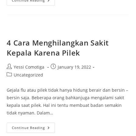
13
Continue Reading
Keutamaan
Sedekah
Dalam
Ajaran
Agama
Islam
4 Cara Menghilangkan Sakit
Kepala Karena Pilek
Post
Post
Yessi Comotiga
January 19, 2022
author:
published:
Post
Uncategorized
category:
Gejala flu atau pilek tidak hanya hidung berair dan bersin –
bersin saja. Beberapa orang bahkanjuga mengalami sakit
kepala saat pilek. Hal ini tentu membuat badan semakin
tidak nyaman. Dalam…
4
Continue Reading
Cara