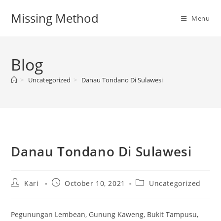
Skip
Missing Method
to
Menu
content
Blog
>
Uncategorized
>
Danau Tondano Di Sulawesi
Danau Tondano Di Sulawesi
Post
Post
Post
Kari
October 10, 2021
Uncategorized
author:
published:
category:
Pegunungan Lembean, Gunung Kaweng, Bukit Tampusu,