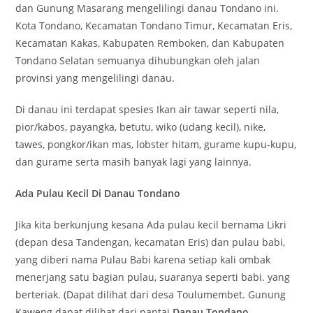
dan Gunung Masarang mengelilingi danau Tondano ini.
Kota Tondano, Kecamatan Tondano Timur, Kecamatan Eris,
Kecamatan Kakas, Kabupaten Remboken, dan Kabupaten
Tondano Selatan semuanya dihubungkan oleh jalan
provinsi yang mengelilingi danau.
Di danau ini terdapat spesies Ikan air tawar seperti nila,
pior/kabos, payangka, betutu, wiko (udang kecil), nike,
tawes, pongkor/ikan mas, lobster hitam, gurame kupu-kupu,
dan gurame serta masih banyak lagi yang lainnya.
Ada Pulau Kecil Di
Danau Tondano
Jika kita berkunjung kesana Ada pulau kecil bernama Likri
(depan desa Tandengan, kecamatan Eris) dan pulau babi,
yang diberi nama Pulau Babi karena setiap kali ombak
menerjang satu bagian pulau, suaranya seperti babi. yang
berteriak. (Dapat dilihat dari desa Toulumembet. Gunung
Kaweng dapat dilihat dari pantai
Danau Tondano
.