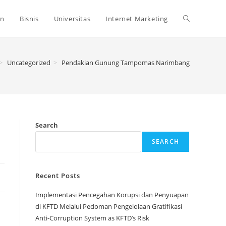
Toggle
an
Bisnis
Universitas
Internet Marketing
website
>
Uncategorized
>
Pendakian Gunung Tampomas Narimbang
search
Search
SEARCH
Recent Posts
Implementasi Pencegahan Korupsi dan Penyuapan
di KFTD Melalui Pedoman Pengelolaan Gratifikasi
Anti-Corruption System as KFTD’s Risk