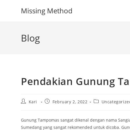
Skip
Missing Method
to
content
Blog
Pendakian Gunung T
Post
Post
Post
Kari
February 2, 2022
Uncategorize
author:
published:
category:
Gunung Tampomas sangat dikenal dengan nama Sangiang
Sumedang yang sangat rekomended untuk dicoba. Gun