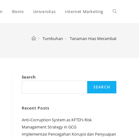
Toggle
an
Bisnis
Universitas
Internet Marketing
website
>
Tumbuhan
>
Tanaman Hias Merambat
search
Search
SEARCH
Recent Posts
Anti-Corruption System as KFTD’s Risk
Management Strategy in GCG
Implementasi Pencegahan Korupsi dan Penyuapan