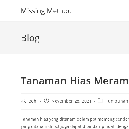
Skip
Missing Method
to
content
Blog
Tanaman Hias Meram
Post
Post
Post
Bob
November 28, 2021
Tumbuhan
author:
published:
category:
Tanaman hias yang ditanam dalam pot memang cenderun
yang ditanam di pot juga dapat dipindah-pindah dengan