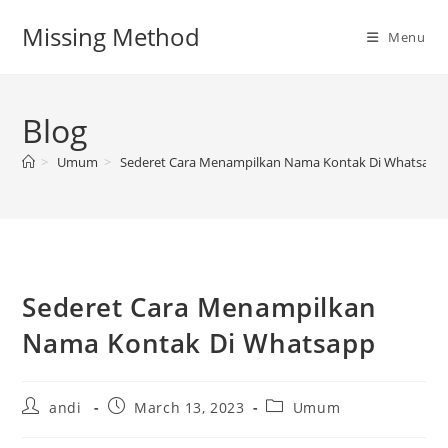
Skip
Missing Method
to
Menu
content
Blog
>
Umum
>
Sederet Cara Menampilkan Nama Kontak Di Whatsapp
Sederet Cara Menampilkan
Nama Kontak Di Whatsapp
Post
Post
Post
andi
March 13, 2023
Umum
author:
published:
category: