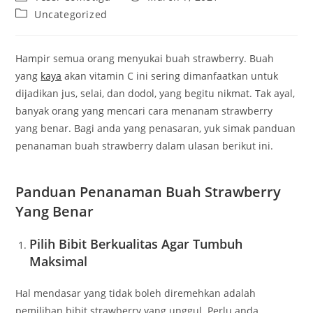
author:
published:
Post
Uncategorized
category:
Hampir semua orang menyukai buah strawberry. Buah
yang
kaya
akan vitamin C ini sering dimanfaatkan untuk
dijadikan jus, selai, dan dodol, yang begitu nikmat. Tak ayal,
banyak orang yang mencari cara menanam strawberry
yang benar. Bagi anda yang penasaran, yuk simak panduan
penanaman buah strawberry dalam ulasan berikut ini.
Panduan Penanaman Buah Strawberry
Yang Benar
Pilih Bibit Berkualitas Agar Tumbuh
Maksimal
Hal mendasar yang tidak boleh diremehkan adalah
pemilihan bibit strawberry yang unggul. Perlu anda