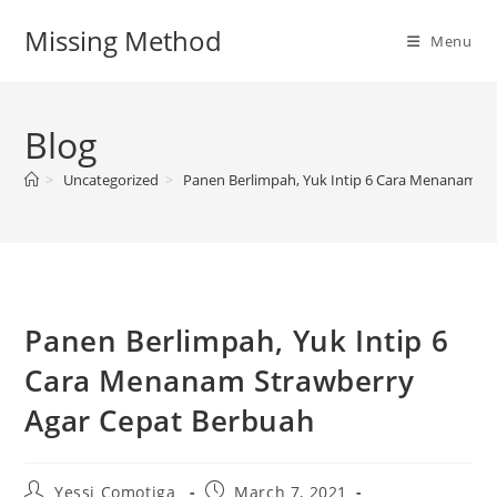
Skip
Missing Method
to
Menu
content
Blog
>
Uncategorized
>
Panen Berlimpah, Yuk Intip 6 Cara Menanam St
Panen Berlimpah, Yuk Intip 6
Cara Menanam Strawberry
Agar Cepat Berbuah
Post
Post
Yessi Comotiga
March 7, 2021