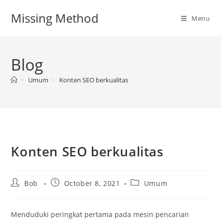
Skip
Missing Method
to
Menu
content
Blog
>
Umum
>
Konten SEO berkualitas
Konten SEO berkualitas
Post
Post
Post
Bob
October 8, 2021
Umum
author:
published:
category:
Menduduki peringkat pertama pada mesin pencarian