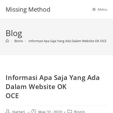
Skip
Missing Method
to
Menu
content
Blog
>
Bisnis
>
Informasi Apa Saja Yang Ada Dalam We
Informasi Apa Saja Yang Ada
Dalam Website OK
OCE
Post
Post
Post
Hartati
May 31, 2020
Bisnis